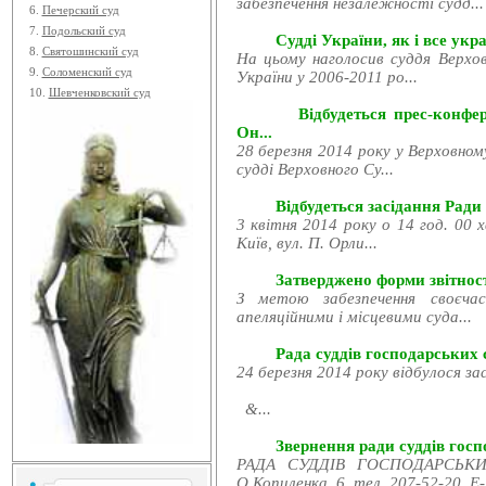
забезпечення незалежності судд...
6.
Печерский суд
7.
Подольский суд
Судді України, як і все укра
8.
Святошинский суд
На цьому наголосив суддя Верхов
9.
Соломенский суд
України у 2006-2011 ро...
10.
Шевченковский суд
Відбудеться прес-конфе
Он...
28 березня 2014 року у Верховном
судді Верховного Су...
Відбудеться засідання Ради
3 квітня 2014 року о 14 год. 00 
Київ, вул. П. Орли...
Затверджено форми звітност
З метою забезпечення своєчас
апеляційними і місцевими суда...
Рада суддів господарських с
24 березня 2014 року відбулося за
&...
Звернення ради суддів госпо
РАДА СУДДІВ ГОСПОДАРСЬКИХ
О.Копиленка, 6, тел. 207-52-20, E-.