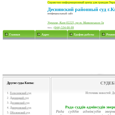
Справочно-информационный центр для граждан Укра
Деснянский районный суд г.К
неофициальный сайт
Украина, Киев 02225, пр-т. Маяковського 5в
тел.:
(044) 534-00-99
Главная
Адрес
График работы
Рекви
СУДЕБ
Другие суды Киева:
Источник новостей:
Де
1.
Голосеевский суд
2.
Дарницкий суд
3.
Деснянский суд
Рада суддів адмінсудів звер
4.
Днепровский суд
Рада суддів адмінсудів звер
5.
Оболонский суд