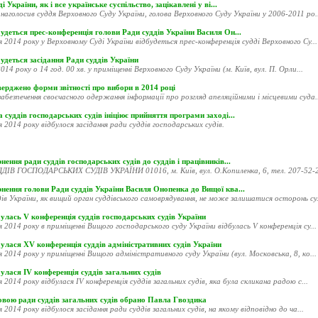
і України, як і все українське суспільство, зацікавлені у ві...
наголосив суддя Верховного Суду України, голова Верховного Суду України у 2006-2011 ро..
удеться прес-конференція голови Ради суддів України Василя Он...
я 2014 року у Верховному Суді України відбудеться прес-конференція судді Верховного Су...
удеться засідання Ради суддів України
014 року о 14 год. 00 хв. у приміщенні Верховного Суду України (м. Київ, вул. П. Орли...
ерджено форми звітності про вибори в 2014 році
абезпечення своєчасного одержання інформації про розгляд апеляційними і місцевими суда..
 суддів господарських судів ініціює прийняття програми заході...
я 2014 року відбулося засідання ради суддів господарських судів.
нення ради суддів господарських судів до суддів і працівників...
ДІВ ГОСПОДАРСЬКИХ СУДІВ УКРАЇНИ 01016, м. Київ, вул. О.Копиленка, 6, тел. 207-52-20
рнення голови Ради суддів України Василя Онопенка до Вищої ква...
ів України, як вищий орган суддівського самоврядування, не може залишатися осторонь су.
улась V конференція суддів господарських судів України
я 2014 року в приміщенні Вищого господарського суду України відбулась V конференція су...
улася XV конференція суддів адміністративних судів України
я 2014 року у приміщенні Вищого адміністративного суду України (вул. Московська, 8, ко...
улася ІV конференція суддів загальних судів
я 2014 року відбулася ІV конференція суддів загальних судів, яка була скликана радою с...
овою ради суддів загальних судів обрано Павла Гвоздика
я 2014 року відбулося засідання ради суддів загальних судів, на якому відповідно до ча...