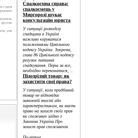
ь судов
ориально
одексы,
 другие
ном, для
Голо...
...
..
..
...