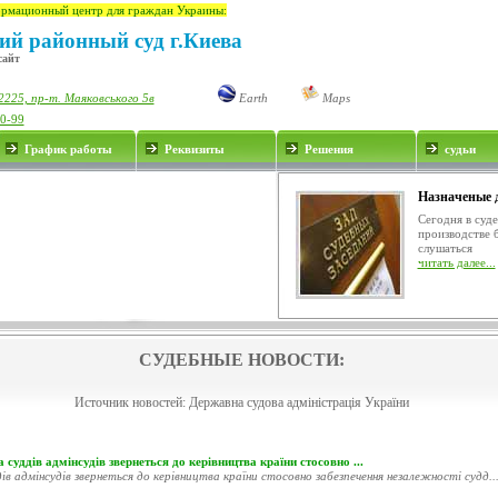
рмационный центр для граждан Украины:
ий районный суд г.Киева
сайт
2225, пр-т. Маяковського 5в
Earth
Maps
00-99
График работы
Реквизиты
Решения
судьи
Назначеные 
Сегодня в суд
производстве 
слушаться
читать далее...
СУДЕБНЫЕ НОВОСТИ:
Источник новостей:
Державна судова адміністрація України
 суддів адмінсудів звернеться до керівництва країни стосовно ...
ів адмінсудів звернеться до керівництва країни стосовно забезпечення незалежності судд..