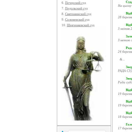
Судд
6.
Печерский суд
На цьому 
7.
Подольский суд
Відб
8.
Святошинский суд
28 березн
9.
Соломенский суд
Відб
10.
Шевченковский суд
3 квітня 2
Затв
З метою з
Рада
24 березн
&...
Звер
РАДА СУД
Зве
Рада судд
Відб
19 березн
Відб
19 березн
Відб
18 березн
Гол
17 березн