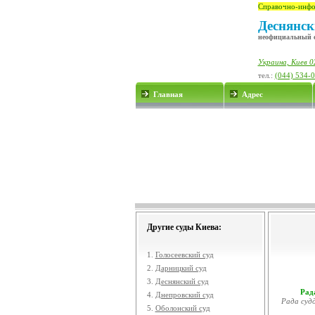
Справочно-инфо
Деснянск
неофициальный 
Украина, Киев 0
тел.:
(044) 534-
Главная
Адрес
Другие суды Киева:
1.
Голосеевский суд
2.
Дарницкий суд
3.
Деснянский суд
Рада
4.
Днепровский суд
Рада судд
5.
Оболонский суд