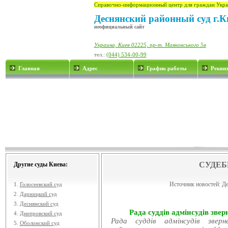
Справочно-информационный центр для граждан Укра
Деснянский районный суд г.К
неофициальный сайт
Украина, Киев 02225, пр-т. Маяковського 5в
тел.:
(044) 534-00-99
Главная
Адрес
График работы
Рекви
СУДЕБ
Другие суды Киева:
Источник новостей:
Де
1.
Голосеевский суд
2.
Дарницкий суд
3.
Деснянский суд
Рада суддів адмінсудів звер
4.
Днепровский суд
Рада суддів адмінсудів звер
5.
Оболонский суд