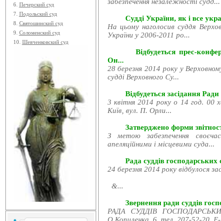
забезпечення незалежності судд...
6.
Печерский суд
7.
Подольский суд
Судді України, як і все укра
8.
Святошинский суд
На цьому наголосив суддя Верхов
9.
Соломенский суд
України у 2006-2011 ро...
10.
Шевченковский суд
Відбудеться прес-конфе
Он...
28 березня 2014 року у Верховном
судді Верховного Су...
Відбудеться засідання Ради
3 квітня 2014 року о 14 год. 00 
Київ, вул. П. Орли...
Затверджено форми звітност
З метою забезпечення своєчас
апеляційними і місцевими суда...
Рада суддів господарських с
24 березня 2014 року відбулося за
&...
Звернення ради суддів госпо
РАДА СУДДІВ ГОСПОДАРСЬКИХ
О.Копиленка, 6, тел. 207-52-20, E-.