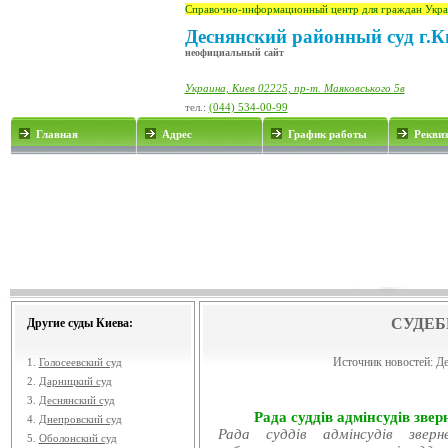
Справочно-информационный центр для граждан Укра
Деснянский районный суд г.К
неофициальный сайт
Украина, Киев 02225, пр-т. Маяковського 5в
тел.:
(044) 534-00-99
Главная
Адрес
График работы
Рекви
СУДЕБ
Другие суды Киева:
Источник новостей:
Де
1.
Голосеевский суд
2.
Дарницкий суд
3.
Деснянский суд
Рада суддів адмінсудів звер
4.
Днепровский суд
Рада суддів адмінсудів звер
5.
Оболонский суд