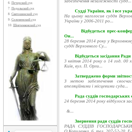
забезпечення незалежності судд...
6.
Печерский суд
7.
Подольский суд
Судді України, як і все укра
8.
Святошинский суд
На цьому наголосив суддя Верхов
9.
Соломенский суд
України у 2006-2011 ро...
10.
Шевченковский суд
Відбудеться прес-конфе
Он...
28 березня 2014 року у Верховном
судді Верховного Су...
Відбудеться засідання Ради
3 квітня 2014 року о 14 год. 00 
Київ, вул. П. Орли...
Затверджено форми звітност
З метою забезпечення своєчас
апеляційними і місцевими суда...
Рада суддів господарських с
24 березня 2014 року відбулося за
&...
Звернення ради суддів госпо
РАДА СУДДІВ ГОСПОДАРСЬКИХ
О.Копиленка, 6, тел. 207-52-20, E-.