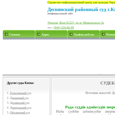
Справочно-информационный центр для граждан Укра
Деснянский районный суд г.К
неофициальный сайт
Украина, Киев 02225, пр-т. Маяковського 5в
тел.:
(044) 534-00-99
Главная
Адрес
График работы
Рекви
СУДЕБ
Другие суды Киева:
Источник новостей:
Де
1.
Голосеевский суд
2.
Дарницкий суд
3.
Деснянский суд
Рада суддів адмінсудів звер
4.
Днепровский суд
Рада суддів адмінсудів звер
5.
Оболонский суд