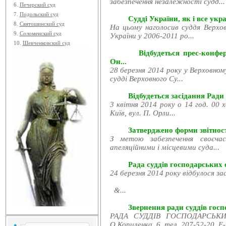
забезпечення незалежності судд...
6.
Печерский суд
7.
Подольский суд
Судді України, як і все укра
8.
Святошинский суд
На цьому наголосив суддя Верхов
9.
Соломенский суд
України у 2006-2011 ро...
10.
Шевченковский суд
Відбудеться прес-конфе
Он...
28 березня 2014 року у Верховном
судді Верховного Су...
Відбудеться засідання Ради
3 квітня 2014 року о 14 год. 00 
Київ, вул. П. Орли...
Затверджено форми звітност
З метою забезпечення своєчас
апеляційними і місцевими суда...
Рада суддів господарських с
24 березня 2014 року відбулося за
&...
Звернення ради суддів госпо
РАДА СУДДІВ ГОСПОДАРСЬКИХ
О.Копиленка, 6, тел. 207-52-20, E-.