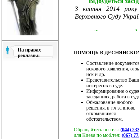
Відбудеться засі
3 квітня 2014 року
Верховного Суду України
Затверджено ф
році
З метою забезпечення
На правах
ПОМОЩЬ В ДЕСНЯНСКОМ 
про розгляд апеляційни
рекламы:
Составление документов
искового заявления, отз
Рада суддів госп
иск и др.
програми заході...
Представительство Ваш
24 березня 2014 року
интересов в суде.
Информирование о суд
господарських судів.
заседаниях, работа в суд
Обжалование любого
решения, в т.ч за вновь
&...
открывшимся
обстоятельством.
Звернення ра
Обращайтесь по тел.:
(044) 23
суддів і працівників...
для Киева по моб.тел:
(067) 77