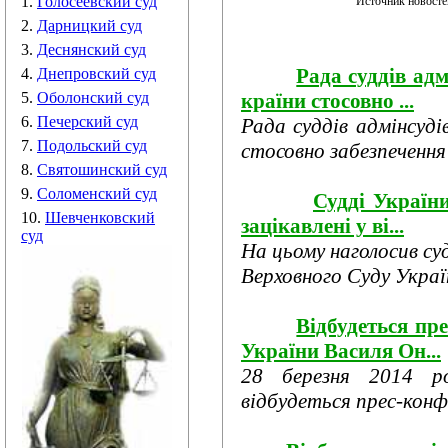
1.
Голосеевский суд
Источник новост
2.
Дарницкий суд
3.
Деснянский суд
Рада суддів адм
4.
Днепровский суд
країни стосовно ...
5.
Оболонский суд
6.
Печерский суд
Рада суддів адмінсуді
7.
Подольский суд
стосовно забезпечення
8.
Святошинский суд
9.
Соломенский суд
Судді України
10.
Шевченковский
зацікавлені у ві...
суд
На цьому наголосив су
Верховного Суду Україн
Відбудеться пр
України Василя Он...
28 березня 2014 р
відбудеться прес-конфе