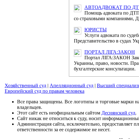
Державною судовою 
АВТОАДВОКАТ ПО Д
порталі "Судова влада
Помощь адвоката по ДТП
со страховыми компаниями, Д
Привіт
ЮРИСТЫ
Міжнародним жіночи
Услуги адвоката по суде
Представительство в судах Ук
Шановні жінки! Щиро 
краси – Міжнародним 
ПОРТАЛ ЛІГА:ЗАКОН
Портал ЛІГА:ЗАКОН Зак
Украины, право, новости. Пра
Відбулося п
бухгалтерские консультации.
загальних судів
6 березня 2014 року
Хозяйственный суд
|
Апелляционный суд
|
Высший специализ
адміністрації України 
Европейский суд по правам человека
Все права защищены. Все логотипы и торговые марки на
Відбулося засіда
владельцев.
6 березня 2014 рок
Этот сайт есть неофициальным сайтом
Деснянский суд
.
Сайт никак не относиться к суду, носит информационны
України відбулось засі
Администрация сайта, исключительно, предоставляет п
ответственности за ее содержимое не несет.
Привітанн