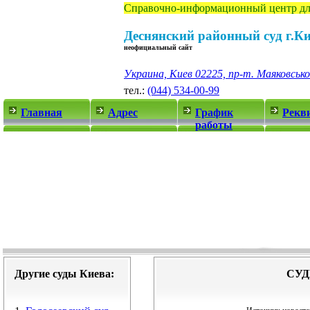
Справочно-информационный центр дл
Деснянский районный суд г.К
неофициальный сайт
Украина, Киев 02225, пр-т. Маяковсько
тел.:
(044) 534-00-99
Главная
Адрес
График
Рекв
работы
Другие суды Киева:
СУД