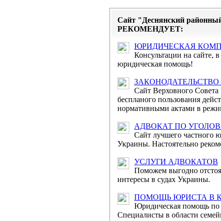
11 березня 201
Сайт "Деснянский районный
суддів адміністра...
РЕКОМЕНДУЕТ:
11 березня 2014 ро
ЮРИДИЧЕСКАЯ КОМ
адміністративного суду
Консультации на сайте, в 
юридическая помощь!
Відбулося зас
ЗАКОНОДАТЕЛЬСТВО
судів
Сайт Верховного Совета
беспланого пользования дей
21 листопада 201
нормативными актами в режим
господарського суду Ук
АДВОКАТ ПО УГОЛО
Сайт лучшего частного 
Привітання гол
Украины. Настоятельно реком
судів з Міжнародни...
УСЛУГИ АДВОКАТОВ
Дорогі жінки! Сердечн
Поможем выгодно отстоя
святом – 8 Березня, яке
интересы в судах Украины.
ПОМОЩЬ ЮРИСТА В 
Оприлюдне
Юридическая помощь по 
судочинства в Україні 
Специалисты в области семей