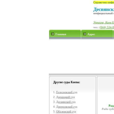
Справочно-инфо
Деснянск
неофициальный 
Украина, Киев 0
тел.:
(044) 534-
Главная
Адрес
Другие суды Киева:
1.
Голосеевский суд
2.
Дарницкий суд
3.
Деснянский суд
Рада
4.
Днепровский суд
Рада судд
5.
Оболонский суд