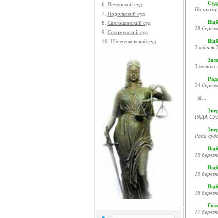
Судд
6.
Печерский суд
На цьому 
7.
Подольский суд
Відб
8.
Святошинский суд
28 березн
9.
Соломенский суд
Відб
10.
Шевченковский суд
3 квітня 2
Затв
З метою з
Рада
24 березн
&...
Звер
РАДА СУД
Зве
Рада судд
Відб
19 березн
Відб
19 березн
Відб
18 березн
Гол
17 березн