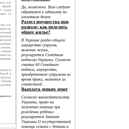
всех его
 людей,
т судьи
ковых от
тво его
анность,
ической
 уровень
которой
Голо...
тривает
а жизни,
о важны
енность,
равдиво
...
еркнуть
бытой в
..
оворов,
 г.Киева
бходимых
..
нянском
...