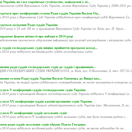
і України, як і все українське суспільство, зацікавлені у ві...
наголосив суддя Верховного Суду України, голова Верховного Суду України у 2006-2011 ро..
удеться прес-конференція голови Ради суддів України Василя Он...
я 2014 року у Верховному Суді України відбудеться прес-конференція судді Верховного Су...
удеться засідання Ради суддів України
014 року о 14 год. 00 хв. у приміщенні Верховного Суду України (м. Київ, вул. П. Орли...
ерджено форми звітності про вибори в 2014 році
абезпечення своєчасного одержання інформації про розгляд апеляційними і місцевими суда..
 суддів господарських судів ініціює прийняття програми заході...
я 2014 року відбулося засідання ради суддів господарських судів.
нення ради суддів господарських судів до суддів і працівників...
ДІВ ГОСПОДАРСЬКИХ СУДІВ УКРАЇНИ 01016, м. Київ, вул. О.Копиленка, 6, тел. 207-52-20
рнення голови Ради суддів України Василя Онопенка до Вищої ква...
ів України, як вищий орган суддівського самоврядування, не може залишатися осторонь су.
улась V конференція суддів господарських судів України
я 2014 року в приміщенні Вищого господарського суду України відбулась V конференція су...
улася XV конференція суддів адміністративних судів України
я 2014 року у приміщенні Вищого адміністративного суду України (вул. Московська, 8, ко...
улася ІV конференція суддів загальних судів
я 2014 року відбулася ІV конференція суддів загальних судів, яка була скликана радою с...
овою ради суддів загальних судів обрано Павла Гвоздика
я 2014 року відбулося засідання ради суддів загальних судів, на якому відповідно до ча...