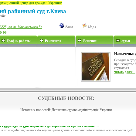
рмационный центр для граждан Украины:
ий районный суд г.Киева
сайт
2225, пр-т. Маяковського 5в
Earth
Maps
00-99
График работы
Реквизиты
Решения
судьи
Назначеные 
Сегодня в суд
производстве 
слушаться
читать далее...
СУДЕБНЫЕ НОВОСТИ:
Источник новостей:
Державна судова адміністрація України
 суддів адмінсудів звернеться до керівництва країни стосовно ...
ів адмінсудів звернеться до керівництва країни стосовно забезпечення незалежності судд..