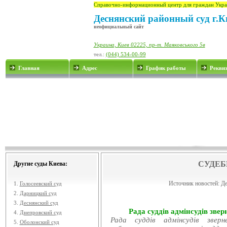
Справочно-информационный центр для граждан Укра
Деснянский районный суд г.К
неофициальный сайт
Украина, Киев 02225, пр-т. Маяковського 5в
тел.:
(044) 534-00-99
Главная
Адрес
График работы
Рекви
СУДЕБ
Другие суды Киева:
Источник новостей:
Де
1.
Голосеевский суд
2.
Дарницкий суд
3.
Деснянский суд
Рада суддів адмінсудів звер
4.
Днепровский суд
Рада суддів адмінсудів звер
5.
Оболонский суд