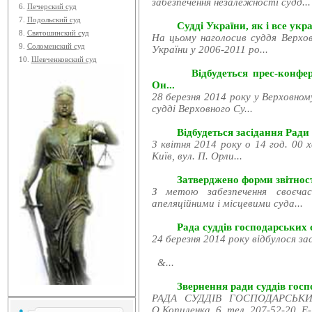
забезпечення незалежності судд...
6.
Печерский суд
7.
Подольский суд
Судді України, як і все укра
8.
Святошинский суд
На цьому наголосив суддя Верхов
9.
Соломенский суд
України у 2006-2011 ро...
10.
Шевченковский суд
Відбудеться прес-конфе
Он...
28 березня 2014 року у Верховном
судді Верховного Су...
Відбудеться засідання Ради
3 квітня 2014 року о 14 год. 00 
Київ, вул. П. Орли...
Затверджено форми звітност
З метою забезпечення своєчас
апеляційними і місцевими суда...
Рада суддів господарських с
24 березня 2014 року відбулося за
&...
Звернення ради суддів госпо
РАДА СУДДІВ ГОСПОДАРСЬКИХ
О.Копиленка, 6, тел. 207-52-20, E-.