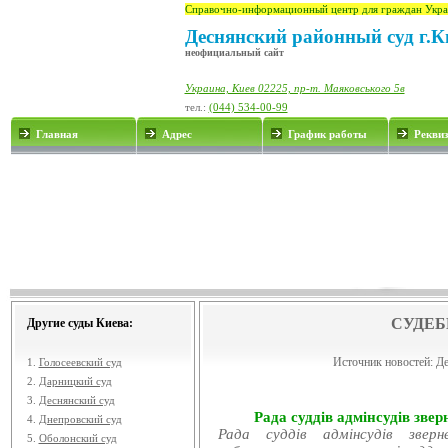
Справочно-информационный центр для граждан Укра
Деснянский районный суд г.К
неофициальный сайт
Украина, Киев 02225, пр-т. Маяковського 5в
тел.:
(044) 534-00-99
Главная
Адрес
График работы
Рекви
СУДЕБ
Другие суды Киева:
Источник новостей:
Де
1.
Голосеевский суд
2.
Дарницкий суд
3.
Деснянский суд
Рада суддів адмінсудів звер
4.
Днепровский суд
Рада суддів адмінсудів звер
5.
Оболонский суд