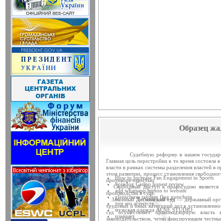
Змінено дату проведення по
14 березня 2014 року в приміщенн
засідання Ради судд...
Відбудеться засідання Ради
14 березня 2014 року о 10 год. 00
Київ, вул. П. Ор...
Чергове засідання Ради судд
Чергове засідання Ради суддів г
березня 2014 року об 1...
ЗВЕРНЕННЯ Ради суддів У
Рада суддів України, як вищий о
залишатися осторонь су...
Образец жа
Затверджено склад ХV конфе
11 березня 2014 року у приміще
(вул. Московська, 8, ко...
Судебную реформу в нашем государстве н
Главная цель перестройки в то время состояла 
власти в рамках системы разделения властей в 
11 березня 2014 року відбуде
этом развитии, процесс становления свободног
How to Increase Fan Engagement in Sports
11 березня 2014 року о 15:00 у
противоречивостью.
Spindog Casino honest review
Свободный доступ к правосудию является к
України (вул. Московськ...
add whatsapp button to website
производства в суде.
gleitschirm tandem flug gutschein
Законный
Деснянский суд
— державный орга
топ seo агентств
Відбулося засідання ради с
трудовых и иных категорий дел в установленн
мужская одежда ACNE STUDIO
суд осуществляет правонадзорную власть 
21 листопада 2013 року в примі
планшет
законодательством, четко фиксирующим честны