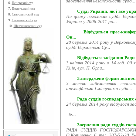
забезпечення незалежності судд...
6.
Печерский суд
7.
Подольский суд
Судді України, як і все укра
8.
Святошинский суд
На цьому наголосив суддя Верхов
9.
Соломенский суд
України у 2006-2011 ро...
10.
Шевченковский суд
Відбудеться прес-конфе
Он...
28 березня 2014 року у Верховном
судді Верховного Су...
Відбудеться засідання Ради
3 квітня 2014 року о 14 год. 00 
Київ, вул. П. Орли...
Затверджено форми звітност
З метою забезпечення своєчас
апеляційними і місцевими суда...
Рада суддів господарських с
24 березня 2014 року відбулося за
&...
Звернення ради суддів госпо
РАДА СУДДІВ ГОСПОДАРСЬКИХ
О.Копиленка, 6, тел. 207-52-20, E-.