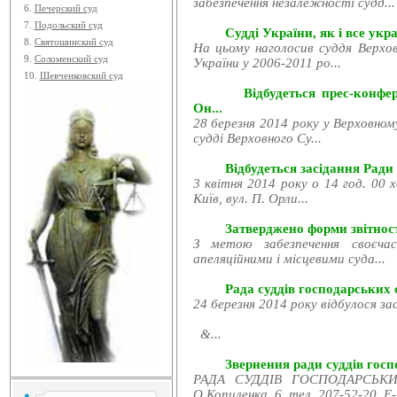
забезпечення незалежності судд...
6.
Печерский суд
7.
Подольский суд
Судді України, як і все укра
8.
Святошинский суд
На цьому наголосив суддя Верхов
9.
Соломенский суд
України у 2006-2011 ро...
10.
Шевченковский суд
Відбудеться прес-конфе
Он...
28 березня 2014 року у Верховном
судді Верховного Су...
Відбудеться засідання Ради
3 квітня 2014 року о 14 год. 00 
Київ, вул. П. Орли...
Затверджено форми звітност
З метою забезпечення своєчас
апеляційними і місцевими суда...
Рада суддів господарських с
24 березня 2014 року відбулося за
&...
Звернення ради суддів госпо
РАДА СУДДІВ ГОСПОДАРСЬКИХ
О.Копиленка, 6, тел. 207-52-20, E-.