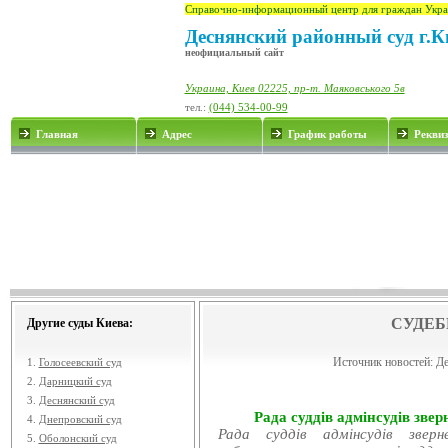
Справочно-информационный центр для граждан Укра
Деснянский районный суд г.К
неофициальный сайт
Украина, Киев 02225, пр-т. Маяковського 5в
тел.:
(044) 534-00-99
Главная
Адрес
График работы
Рекви
СУДЕБ
Другие суды Киева:
Источник новостей:
Де
1.
Голосеевский суд
2.
Дарницкий суд
3.
Деснянский суд
Рада суддів адмінсудів звер
4.
Днепровский суд
Рада суддів адмінсудів звер
5.
Оболонский суд