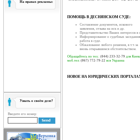
На правах рекламы:
Звернення голови Ради 
ква...
ПОМОЩЬ В ДЕСНЯНСКОМ СУДЕ:
Рада суддів України, як вищий о
Составление документов, искового
залишатися осторонь су...
заявления, отзыва на иск и др.
Представительство Ваших интересов в с
Відбулась V конференція су
Информирование о судебных заседания
работа в суде.
19 березня 2014 року в приміщ
Обжалование любого решения, в т.ч за
відбулась V конференція су...
вновь открывшимся обстоятельством.
Обращайтесь по тел.:
(044) 233-32-79
для Киев
Відбулася XV конференція с
моб.тел:
(067) 772-79-22
вся Украина
19 березня 2014 року у приміще
(вул. Московська, 8, ко...
НОВОЕ НА ЮРИДИЧЕСКИХ ПОРТАЛА
Відбулася ІV конференція с
18 березня 2014 року відбулася ІV
скликана радою с...
Головою ради суддів загаль
Узнать о своём деле?
17 березня 2014 року відбулося за
відповідно до ча...
Введите его номер:
Рада суддів господарських 
Рада суддів господарських суді
суддів господарських су...