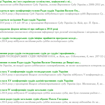
і України, як і все українське суспільство, зацікавлені у ві...
наголосив суддя Верховного Суду України, голова Верховного Суду України у 2006-2011 ро..
удеться прес-конференція голови Ради суддів України Василя Он...
я 2014 року у Верховному Суді України відбудеться прес-конференція судді Верховного Су...
удеться засідання Ради суддів України
014 року о 14 год. 00 хв. у приміщенні Верховного Суду України (м. Київ, вул. П. Орли...
ерджено форми звітності про вибори в 2014 році
абезпечення своєчасного одержання інформації про розгляд апеляційними і місцевими суда..
 суддів господарських судів ініціює прийняття програми заході...
я 2014 року відбулося засідання ради суддів господарських судів.
нення ради суддів господарських судів до суддів і працівників...
ДІВ ГОСПОДАРСЬКИХ СУДІВ УКРАЇНИ 01016, м. Київ, вул. О.Копиленка, 6, тел. 207-52-20
рнення голови Ради суддів України Василя Онопенка до Вищої ква...
ів України, як вищий орган суддівського самоврядування, не може залишатися осторонь су.
улась V конференція суддів господарських судів України
я 2014 року в приміщенні Вищого господарського суду України відбулась V конференція су...
улася XV конференція суддів адміністративних судів України
я 2014 року у приміщенні Вищого адміністративного суду України (вул. Московська, 8, ко...
улася ІV конференція суддів загальних судів
я 2014 року відбулася ІV конференція суддів загальних судів, яка була скликана радою с...
овою ради суддів загальних судів обрано Павла Гвоздика
я 2014 року відбулося засідання ради суддів загальних судів, на якому відповідно до ча...