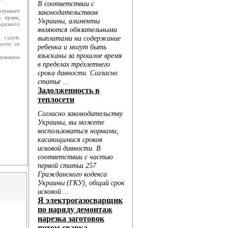
тривает
 права,
одимого
 судов,
ости от
пленное
Голо...
...
..
..
...