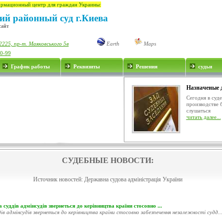
рмационный центр для граждан Украины:
ий районный суд г.Киева
сайт
2225, пр-т. Маяковського 5в
Earth
Maps
00-99
График работы
Реквизиты
Решения
судьи
Назначеные 
Сегодня в суд
производстве 
слушаться
читать далее...
СУДЕБНЫЕ НОВОСТИ:
Источник новостей:
Державна судова адміністрація України
 суддів адмінсудів звернеться до керівництва країни стосовно ...
ів адмінсудів звернеться до керівництва країни стосовно забезпечення незалежності судд..