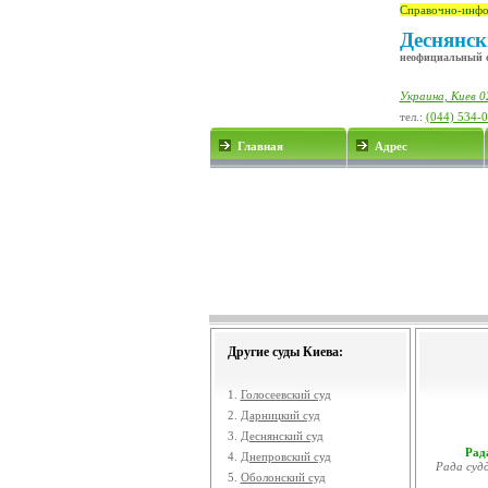
Справочно-инфо
Деснянск
неофициальный 
Украина, Киев 0
тел.:
(044) 534-
Главная
Адрес
Другие суды Киева:
1.
Голосеевский суд
2.
Дарницкий суд
3.
Деснянский суд
Рада
4.
Днепровский суд
Рада судд
5.
Оболонский суд