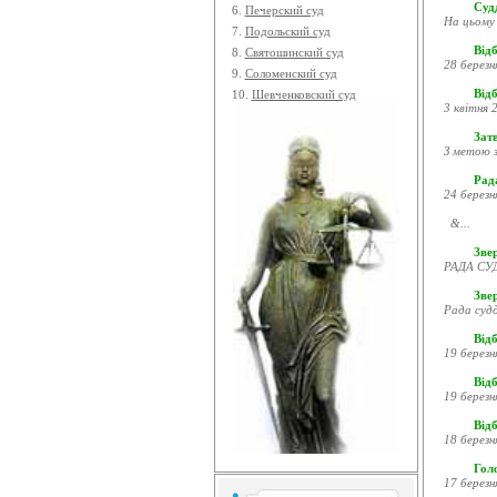
Судд
6.
Печерский суд
На цьому 
7.
Подольский суд
Відб
8.
Святошинский суд
28 березн
9.
Соломенский суд
Відб
10.
Шевченковский суд
3 квітня 2
Затв
З метою з
Рада
24 березн
&...
Звер
РАДА СУД
Зве
Рада судд
Відб
19 березн
Відб
19 березн
Відб
18 березн
Гол
17 березн