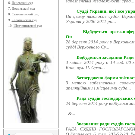
забезпечення незалежності судд...
6.
Печерский суд
7.
Подольский суд
Судді України, як і все укра
8.
Святошинский суд
На цьому наголосив суддя Верхов
9.
Соломенский суд
України у 2006-2011 ро...
10.
Шевченковский суд
Відбудеться прес-конфе
Он...
28 березня 2014 року у Верховном
судді Верховного Су...
Відбудеться засідання Ради
3 квітня 2014 року о 14 год. 00 
Київ, вул. П. Орли...
Затверджено форми звітност
З метою забезпечення своєчас
апеляційними і місцевими суда...
Рада суддів господарських с
24 березня 2014 року відбулося за
&...
Звернення ради суддів госпо
РАДА СУДДІВ ГОСПОДАРСЬКИХ
О.Копиленка, 6, тел. 207-52-20, E-.