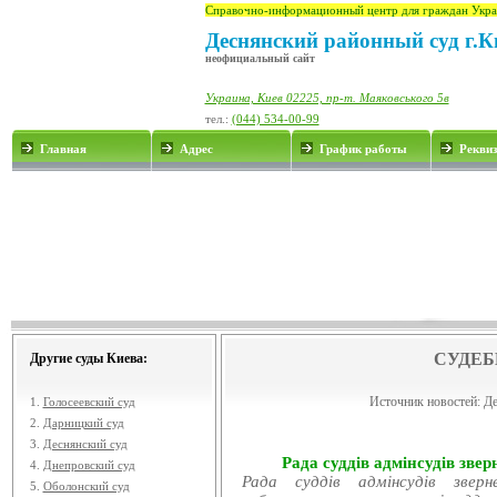
Справочно-информационный центр для граждан Укра
Деснянский районный суд г.К
неофициальный сайт
Украина, Киев 02225, пр-т. Маяковського 5в
тел.:
(044) 534-00-99
Главная
Адрес
График работы
Рекви
СУДЕБ
Другие суды Киева:
Источник новостей:
Де
1.
Голосеевский суд
2.
Дарницкий суд
3.
Деснянский суд
Рада суддів адмінсудів звер
4.
Днепровский суд
Рада суддів адмінсудів звер
5.
Оболонский суд