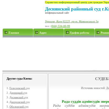
Справочно-информационный центр для граждан Укра
Деснянский районный суд г.К
неофициальный сайт
Украина, Киев 02225, пр-т. Маяковського 5в
тел.:
(044) 534-00-99
Главная
Адрес
График работы
Рекви
СУДЕБ
Другие суды Киева:
Источник новостей:
Де
1.
Голосеевский суд
2.
Дарницкий суд
3.
Деснянский суд
Рада суддів адмінсудів звер
4.
Днепровский суд
Рада суддів адмінсудів звер
5.
Оболонский суд