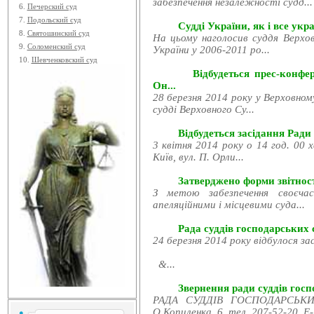
забезпечення незалежності судд...
6.
Печерский суд
7.
Подольский суд
Судді України, як і все укра
8.
Святошинский суд
На цьому наголосив суддя Верхов
9.
Соломенский суд
України у 2006-2011 ро...
10.
Шевченковский суд
Відбудеться прес-конфе
Он...
28 березня 2014 року у Верховном
судді Верховного Су...
Відбудеться засідання Ради
3 квітня 2014 року о 14 год. 00 
Київ, вул. П. Орли...
Затверджено форми звітност
З метою забезпечення своєчас
апеляційними і місцевими суда...
Рада суддів господарських с
24 березня 2014 року відбулося за
&...
Звернення ради суддів госпо
РАДА СУДДІВ ГОСПОДАРСЬКИХ
О.Копиленка, 6, тел. 207-52-20, E-.