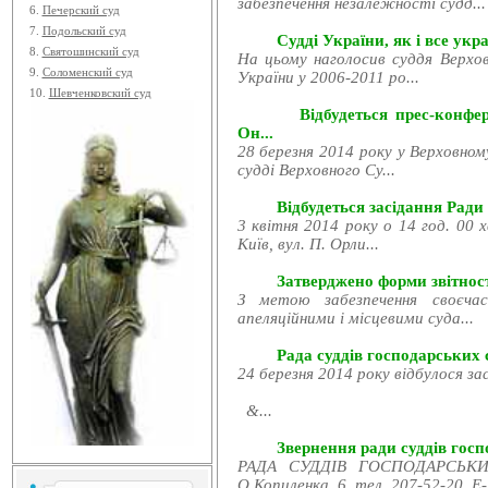
забезпечення незалежності судд...
6.
Печерский суд
7.
Подольский суд
Судді України, як і все укра
8.
Святошинский суд
На цьому наголосив суддя Верхов
9.
Соломенский суд
України у 2006-2011 ро...
10.
Шевченковский суд
Відбудеться прес-конфе
Он...
28 березня 2014 року у Верховном
судді Верховного Су...
Відбудеться засідання Ради
3 квітня 2014 року о 14 год. 00 
Київ, вул. П. Орли...
Затверджено форми звітност
З метою забезпечення своєчас
апеляційними і місцевими суда...
Рада суддів господарських с
24 березня 2014 року відбулося за
&...
Звернення ради суддів госпо
РАДА СУДДІВ ГОСПОДАРСЬКИХ
О.Копиленка, 6, тел. 207-52-20, E-.