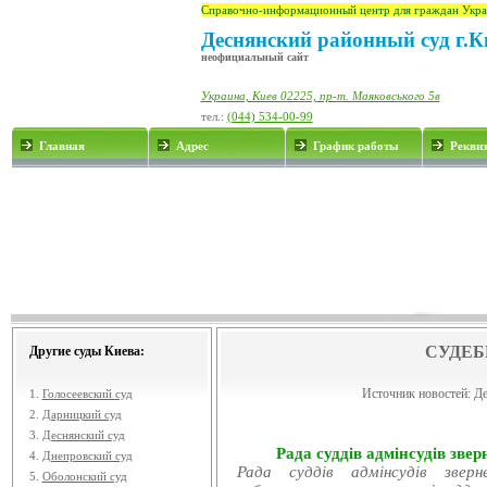
Справочно-информационный центр для граждан Укра
Деснянский районный суд г.К
неофициальный сайт
Украина, Киев 02225, пр-т. Маяковського 5в
тел.:
(044) 534-00-99
Главная
Адрес
График работы
Рекви
СУДЕБ
Другие суды Киева:
Источник новостей:
Де
1.
Голосеевский суд
2.
Дарницкий суд
3.
Деснянский суд
Рада суддів адмінсудів звер
4.
Днепровский суд
Рада суддів адмінсудів звер
5.
Оболонский суд