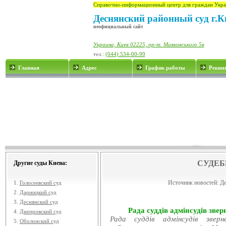
Справочно-информационный центр для граждан Укра
Деснянский районный суд г.К
неофициальный сайт
Украина, Киев 02225, пр-т. Маяковського 5в
тел.:
(044) 534-00-99
Главная
Адрес
График работы
Рекви
СУДЕБ
Другие суды Киева:
Источник новостей:
Де
1.
Голосеевский суд
2.
Дарницкий суд
3.
Деснянский суд
Рада суддів адмінсудів звер
4.
Днепровский суд
Рада суддів адмінсудів звер
5.
Оболонский суд