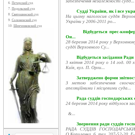
забезпечення незалежності судд...
6.
Печерский суд
7.
Подольский суд
Судді України, як і все укра
8.
Святошинский суд
На цьому наголосив суддя Верхов
9.
Соломенский суд
України у 2006-2011 ро...
10.
Шевченковский суд
Відбудеться прес-конфе
Он...
28 березня 2014 року у Верховном
судді Верховного Су...
Відбудеться засідання Ради
3 квітня 2014 року о 14 год. 00 
Київ, вул. П. Орли...
Затверджено форми звітност
З метою забезпечення своєчас
апеляційними і місцевими суда...
Рада суддів господарських с
24 березня 2014 року відбулося за
&...
Звернення ради суддів госпо
РАДА СУДДІВ ГОСПОДАРСЬКИХ
О.Копиленка, 6, тел. 207-52-20, E-.