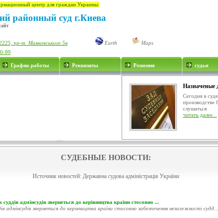
рмационный центр для граждан Украины:
ий районный суд г.Киева
сайт
2225, пр-т. Маяковського 5в
Earth
Maps
00-99
График работы
Реквизиты
Решения
судьи
Назначеные 
Сегодня в суд
производстве 
слушаться
читать далее...
СУДЕБНЫЕ НОВОСТИ:
Источник новостей:
Державна судова адміністрація України
 суддів адмінсудів звернеться до керівництва країни стосовно ...
ів адмінсудів звернеться до керівництва країни стосовно забезпечення незалежності судд..