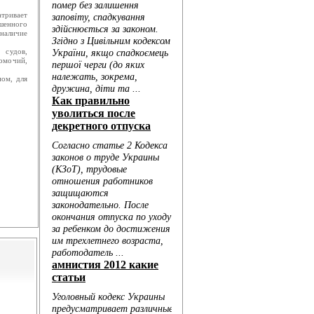
тривает
ушенного
наличие
 судов,
номочий,
ном, для
Голо...
...
..
..
...