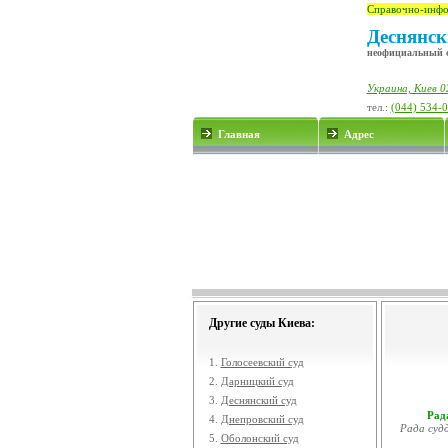
Справочно-инфо
Деснянск
неофициальный 
Украина, Киев 0
тел.:
(044) 534-
Главная
Адрес
Другие суды Киева:
1.
Голосеевский суд
2.
Дарницкий суд
3.
Деснянский суд
Рада
4.
Днепровский суд
Рада судд
5.
Оболонский суд