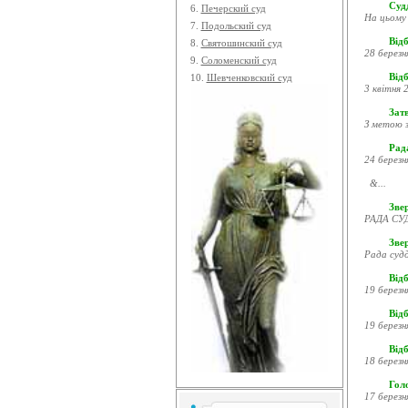
Судд
6.
Печерский суд
На цьому 
7.
Подольский суд
Відб
8.
Святошинский суд
28 березн
9.
Соломенский суд
Відб
10.
Шевченковский суд
3 квітня 2
Затв
З метою з
Рада
24 березн
&...
Звер
РАДА СУД
Зве
Рада судд
Відб
19 березн
Відб
19 березн
Відб
18 березн
Гол
17 березн