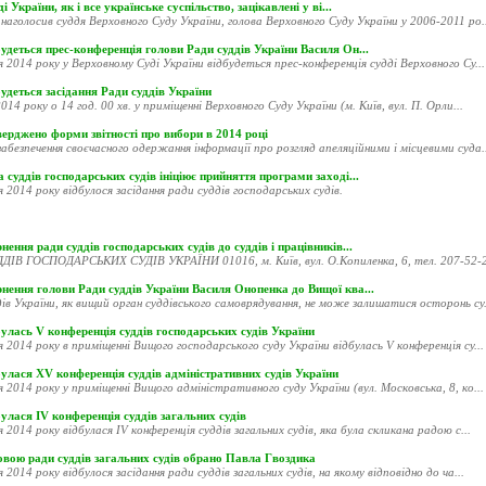
і України, як і все українське суспільство, зацікавлені у ві...
наголосив суддя Верховного Суду України, голова Верховного Суду України у 2006-2011 ро..
удеться прес-конференція голови Ради суддів України Василя Он...
я 2014 року у Верховному Суді України відбудеться прес-конференція судді Верховного Су...
удеться засідання Ради суддів України
014 року о 14 год. 00 хв. у приміщенні Верховного Суду України (м. Київ, вул. П. Орли...
ерджено форми звітності про вибори в 2014 році
абезпечення своєчасного одержання інформації про розгляд апеляційними і місцевими суда..
 суддів господарських судів ініціює прийняття програми заході...
я 2014 року відбулося засідання ради суддів господарських судів.
нення ради суддів господарських судів до суддів і працівників...
ДІВ ГОСПОДАРСЬКИХ СУДІВ УКРАЇНИ 01016, м. Київ, вул. О.Копиленка, 6, тел. 207-52-20
рнення голови Ради суддів України Василя Онопенка до Вищої ква...
ів України, як вищий орган суддівського самоврядування, не може залишатися осторонь су.
улась V конференція суддів господарських судів України
я 2014 року в приміщенні Вищого господарського суду України відбулась V конференція су...
улася XV конференція суддів адміністративних судів України
я 2014 року у приміщенні Вищого адміністративного суду України (вул. Московська, 8, ко...
улася ІV конференція суддів загальних судів
я 2014 року відбулася ІV конференція суддів загальних судів, яка була скликана радою с...
овою ради суддів загальних судів обрано Павла Гвоздика
я 2014 року відбулося засідання ради суддів загальних судів, на якому відповідно до ча...