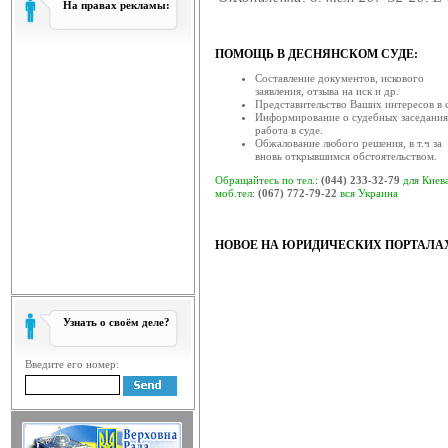
На правах рекламы:
Звернення голови Ради 
ква...
ПОМОЩЬ В ДЕСНЯНСКОМ СУДЕ:
Рада суддів України, як вищий о
Составление документов, искового
залишатися осторонь су...
заявления, отзыва на иск и др.
Представительство Ваших интересов в с
Відбулась V конференція су
Информирование о судебных заседания
работа в суде.
19 березня 2014 року в приміщ
Обжалование любого решения, в т.ч за
відбулась V конференція су...
вновь открывшимся обстоятельством.
Обращайтесь по тел.:
(044) 233-32-79
для Киев
Відбулася XV конференція с
моб.тел:
(067) 772-79-22
вся Украина
19 березня 2014 року у приміще
(вул. Московська, 8, ко...
НОВОЕ НА ЮРИДИЧЕСКИХ ПОРТАЛА
Відбулася ІV конференція с
18 березня 2014 року відбулася ІV
скликана радою с...
Головою ради суддів загаль
Узнать о своём деле?
17 березня 2014 року відбулося за
відповідно до ча...
Введите его номер:
Рада суддів господарських 
Рада суддів господарських суді
суддів господарських су...