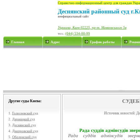
Справочно-информационный центр для граждан Укра
Деснянский районный суд г.К
неофициальный сайт
Украина, Киев 02225, пр-т. Маяковського 5в
тел.:
(044) 534-00-99
Главная
Адрес
График работы
Рекви
СУДЕБ
Другие суды Киева:
Источник новостей:
Де
1.
Голосеевский суд
2.
Дарницкий суд
3.
Деснянский суд
Рада суддів адмінсудів звер
4.
Днепровский суд
Рада суддів адмінсудів звер
5.
Оболонский суд