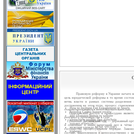
Змінено дату проведення по
14 березня 2014 року в приміщенн
засідання Ради судд...
Відбудеться засідання Ради
14 березня 2014 року о 10 год. 00
Київ, вул. П. Ор...
Чергове засідання Ради судд
Чергове засідання Ради суддів г
березня 2014 року об 1...
ЗВЕРНЕННЯ Ради суддів У
Рада суддів України, як вищий о
залишатися осторонь су...
С
Затверджено склад ХV конфе
11 березня 2014 року у приміще
(вул. Московська, 8, ко...
Правовую реформу в Украине начато во вре
цель юридической реформы в то время состоя
ветвь власти в рамках системы разделения 
11 березня 2014 року відбуде
достижения на этом пути, процесс становлен
How to Increase Fan Engagement in Sports
11 березня 2014 року о 15:00 у
охарактиризовывался непоследовательностью.
Spindog Casino honest review
Гражданский доступ к правосудию являетс
України (вул. Московськ...
add whatsapp button to website
разумного производства в суде.
gleitschirm tandem flug gutschein
Гуманный
Деснянский суд
— державный орга
топ seo агентств
Відбулося засідання ради с
и семейных и иных категорий дел в чётко р
мужская одежда ACNE STUDIO
государства процессуальном порядке. Закон
21 листопада 2013 року в примі
планшет
составе, закрепленном в непосредственно с 