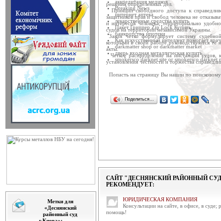
відбулося чергове засіда...
аккредитация медиков
решения определенных дел.
Breaking News
Принцип свободного доступа к справедливо
интернет аптека
защитников прав и свобод человека не отказыв
Привітання голови ради суд
лекарственные средства купить
и интересов человека, территориально удобн
Дорогі жінки! Сердечно вітаю вас
Пакет Гриппер Zip Lock Купить
судов на территории независимой Украины.
яке є символом кохан...
банкротство ипотеки
Закон четко формулирует систему судебной 
Как искусственный интеллект помогает вра
которыми в своей работе руководствуются те 
darkmatter shop or darkmatter market
акты.
Оприлюднено таблиці про ст
дверь входная металлическая купить
Четкое распределение на инстанции судов, ка
Державною судовою адміністрац
smokersco darknet site or smokersco darknet 
установления честности и торжества справедли
України" оприлюднено анал...
Попасть на страницу Вы нашли по поисковому
Привітання в.о.Голови ДС
Шановні жінки! Щиро вітаю
Поделиться…
Міжнародним жіночим днем! Бажа
Відбулося позачергове засід
6 березня 2014 року в приміщенн
відбулося позачергове ...
Відбулося засідання Ради с
6 березня 2014 року в приміщенні
Ради суддів Україн...
САЙТ "ДЕСНЯНСКИЙ РАЙОННЫЙ СУД
РЕКОМЕНДУЕТ:
Привітання голови Ради су
Привітання голови Ради суддів У
ЮРИДИЧЕСКАЯ КОМПАНИЯ
Метки для
Консультации на сайте, в офисе, в суде;
«Деснянский
Відбудеться засідання ради 
помощь!
районный суд
Позачергове засідання ради суддів
г.Киева»: