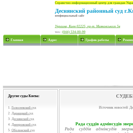
Справочно-информационный центр для граждан Укра
Деснянский районный суд г.К
неофициальный сайт
Украина, Киев 02225, пр-т. Маяковського 5в
тел.:
(044) 534-00-99
Главная
Адрес
График работы
Рекви
СУДЕБ
Другие суды Киева:
Источник новостей:
Де
1.
Голосеевский суд
2.
Дарницкий суд
3.
Деснянский суд
Рада суддів адмінсудів звер
4.
Днепровский суд
Рада суддів адмінсудів звер
5.
Оболонский суд