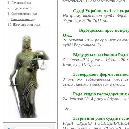
забезпечення незалежності судд...
6.
Печерский суд
7.
Подольский суд
Судді України, як і все укра
8.
Святошинский суд
На цьому наголосив суддя Верхов
9.
Соломенский суд
України у 2006-2011 ро...
10.
Шевченковский суд
Відбудеться прес-конфе
Он...
28 березня 2014 року у Верховном
судді Верховного Су...
Відбудеться засідання Ради
3 квітня 2014 року о 14 год. 00 
Київ, вул. П. Орли...
Затверджено форми звітност
З метою забезпечення своєчас
апеляційними і місцевими суда...
Рада суддів господарських с
24 березня 2014 року відбулося за
&...
Звернення ради суддів госпо
РАДА СУДДІВ ГОСПОДАРСЬКИХ
О.Копиленка, 6, тел. 207-52-20, E-.