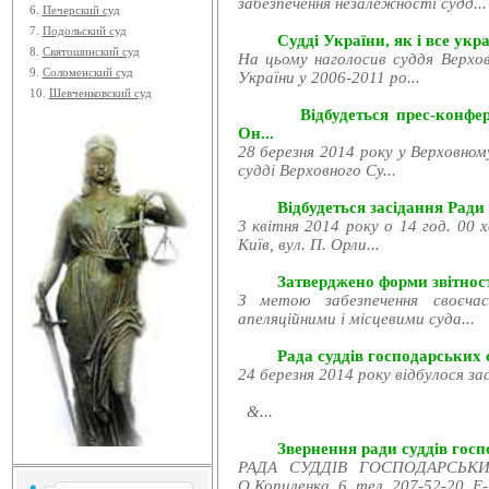
забезпечення незалежності судд...
6.
Печерский суд
7.
Подольский суд
Судді України, як і все укра
8.
Святошинский суд
На цьому наголосив суддя Верхов
9.
Соломенский суд
України у 2006-2011 ро...
10.
Шевченковский суд
Відбудеться прес-конфе
Он...
28 березня 2014 року у Верховном
судді Верховного Су...
Відбудеться засідання Ради
3 квітня 2014 року о 14 год. 00 
Київ, вул. П. Орли...
Затверджено форми звітност
З метою забезпечення своєчас
апеляційними і місцевими суда...
Рада суддів господарських с
24 березня 2014 року відбулося за
&...
Звернення ради суддів госпо
РАДА СУДДІВ ГОСПОДАРСЬКИХ
О.Копиленка, 6, тел. 207-52-20, E-.