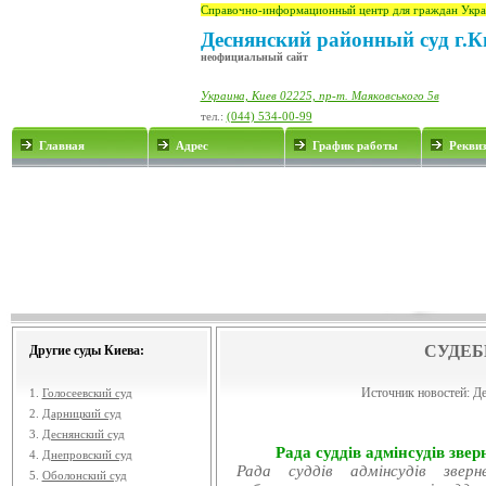
Справочно-информационный центр для граждан Укра
Деснянский районный суд г.К
неофициальный сайт
Украина, Киев 02225, пр-т. Маяковського 5в
тел.:
(044) 534-00-99
Главная
Адрес
График работы
Рекви
СУДЕБ
Другие суды Киева:
Источник новостей:
Де
1.
Голосеевский суд
2.
Дарницкий суд
3.
Деснянский суд
Рада суддів адмінсудів звер
4.
Днепровский суд
Рада суддів адмінсудів звер
5.
Оболонский суд