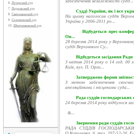
забезпечення незалежності судд...
6.
Печерский суд
7.
Подольский суд
Судді України, як і все укра
8.
Святошинский суд
На цьому наголосив суддя Верхов
9.
Соломенский суд
України у 2006-2011 ро...
10.
Шевченковский суд
Відбудеться прес-конфе
Он...
28 березня 2014 року у Верховном
судді Верховного Су...
Відбудеться засідання Ради
3 квітня 2014 року о 14 год. 00 
Київ, вул. П. Орли...
Затверджено форми звітност
З метою забезпечення своєчас
апеляційними і місцевими суда...
Рада суддів господарських с
24 березня 2014 року відбулося за
&...
Звернення ради суддів госпо
РАДА СУДДІВ ГОСПОДАРСЬКИХ
О.Копиленка, 6, тел. 207-52-20, E-.