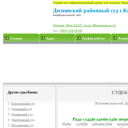
Справочно-информационный центр для граждан Укра
Деснянский районный суд г.К
неофициальный сайт
Украина, Киев 02225, пр-т. Маяковського 5в
тел.:
(044) 534-00-99
Главная
Адрес
График работы
Рекви
СУДЕБ
Другие суды Киева:
Источник новостей:
Де
1.
Голосеевский суд
2.
Дарницкий суд
3.
Деснянский суд
Рада суддів адмінсудів звер
4.
Днепровский суд
Рада суддів адмінсудів звер
5.
Оболонский суд