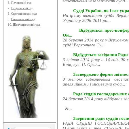
забезпечення незалежності судд...
6.
Печерский суд
7.
Подольский суд
Судді України, як і все укра
8.
Святошинский суд
На цьому наголосив суддя Верхов
9.
Соломенский суд
України у 2006-2011 ро...
10.
Шевченковский суд
Відбудеться прес-конфе
Он...
28 березня 2014 року у Верховном
судді Верховного Су...
Відбудеться засідання Ради
3 квітня 2014 року о 14 год. 00 
Київ, вул. П. Орли...
Затверджено форми звітност
З метою забезпечення своєчас
апеляційними і місцевими суда...
Рада суддів господарських с
24 березня 2014 року відбулося за
&...
Звернення ради суддів госпо
РАДА СУДДІВ ГОСПОДАРСЬКИХ
О.Копиленка, 6, тел. 207-52-20, E-.