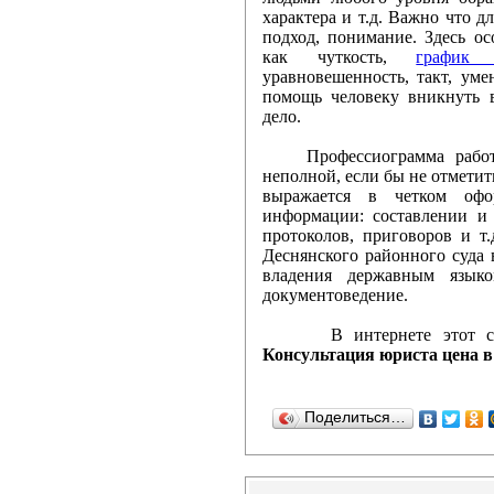
характера и т.д. Важно что 
подход, понимание. Здесь ос
11 березня 201
как чуткость,
график 
суддів адміністра...
уравновешенность, такт, ум
11 березня 2014 ро
помощь человеку вникнуть в
дело.
адміністративного суду
Профессиограмма работни
Відбулося зас
неполной, если бы не отметит
выражается в четком офо
судів
информации: составлении и 
21 листопада 201
протоколов, приговоров и т
Деснянского районного суда
господарського суду Ук
владения державным языко
документоведение.
Привітання гол
В интернете этот сайт 
судів з Міжнародни...
Консультация юриста цена в
Дорогі жінки! Сердечн
святом – 8 Березня, яке
Поделиться…
Оприлюдне
судочинства в Україні 