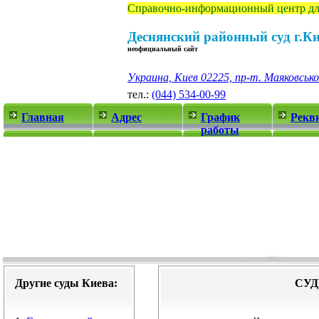
Справочно-информационный центр дл
Деснянский районный суд г.К
неофициальный сайт
Украина, Киев 02225, пр-т. Маяковсько
тел.:
(044) 534-00-99
Главная
Адрес
График
Рекв
работы
Другие суды Киева:
СУД