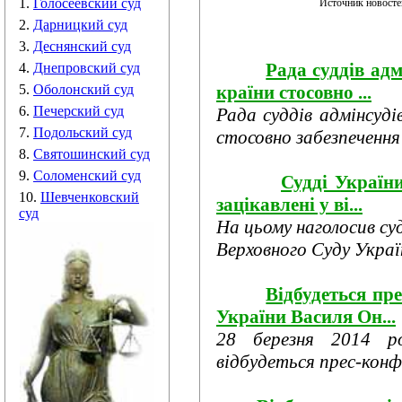
1.
Голосеевский суд
Источник новост
2.
Дарницкий суд
3.
Деснянский суд
Рада суддів адм
4.
Днепровский суд
країни стосовно ...
5.
Оболонский суд
6.
Печерский суд
Рада суддів адмінсуді
7.
Подольский суд
стосовно забезпечення
8.
Святошинский суд
9.
Соломенский суд
Судді України
10.
Шевченковский
зацікавлені у ві...
суд
На цьому наголосив су
Верховного Суду Україн
Відбудеться пр
України Василя Он...
28 березня 2014 р
відбудеться прес-конфе