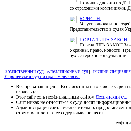
Помощь адвоката по ДТП
Міжнародним жіночи
со страховыми компаниями, Д
Привітання голови Р
жіночим днем
ЮРИСТЫ
Услуги адвоката по суде
Представительство в судах Ук
Відбудеться засі
ПОРТАЛ ЛІГА:ЗАКОН
Позачергове засідан
Портал ЛІГА:ЗАКОН Зак
відбудеться 06 березня
Украины, право, новости. Пра
бухгалтерские консультации.
Відбудеться за
судів
Хозяйственный суд
|
Апелляционный суд
|
Высший специализ
Европейский суд по правам человека
Чергове засідання Р
України відбудеться 07
Все права защищены. Все логотипы и торговые марки на
владельцев.
Этот сайт есть неофициальным сайтом
Деснянский суд
.
Конференці
Сайт никак не относиться к суду, носит информационны
запланована на 19 бер
Администрация сайта, исключительно, предоставляет п
ответственности за ее содержимое не несет.
4 березня 2014 
адміністративного с
Неофициа
ради...