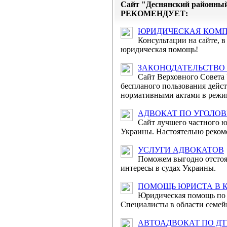
Сайт "Деснянский районный
Державною судовою 
РЕКОМЕНДУЕТ:
порталі "Судова влада
ЮРИДИЧЕСКАЯ КОМ
Консультации на сайте, в 
Привіт
юридическая помощь!
Міжнародним жіночи
ЗАКОНОДАТЕЛЬСТВО
Шановні жінки! Щиро 
Сайт Верховного Совета
краси – Міжнародним 
беспланого пользования дей
нормативными актами в режим
Відбулося п
АДВОКАТ ПО УГОЛО
загальних судів
Сайт лучшего частного 
Украины. Настоятельно реком
6 березня 2014 року
адміністрації України 
УСЛУГИ АДВОКАТОВ
Поможем выгодно отстоя
интересы в судах Украины.
Відбулося засіда
6 березня 2014 рок
ПОМОЩЬ ЮРИСТА В 
Юридическая помощь по 
України відбулось засі
Специалисты в области семей
Привітанн
АВТОАДВОКАТ ПО Д