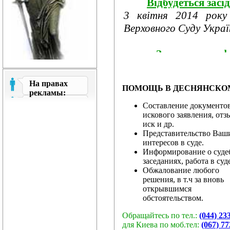
Відбудеться засі
3 квітня 2014 року
Верховного Суду України
Затверджено ф
році
З метою забезпечення
На правах
ПОМОЩЬ В ДЕСНЯНСКОМ 
про розгляд апеляційни
рекламы:
Составление документов
искового заявления, отз
Рада суддів госп
иск и др.
програми заході...
Представительство Ваш
24 березня 2014 року
интересов в суде.
Информирование о суд
господарських судів.
заседаниях, работа в суд
Обжалование любого
решения, в т.ч за вновь
&...
открывшимся
обстоятельством.
Звернення ра
Обращайтесь по тел.:
(044) 23
суддів і працівників...
для Киева по моб.тел:
(067) 77