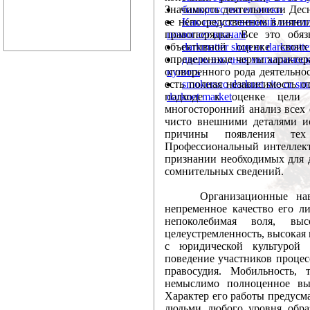
банкротство ипотеки
Значимость деятельности Десн
Как искусственный интел
ее непосредственном влияни
Відбудеться засі
помогает врачам
правопорядка. Все это обя
14 березня 2014 рок
darkmatter shop or darkmatte
объективной оценке своих
Верховного Суду України
дверь входная металличес
определенные черты характер
купить
оговоренного рода деятельн
smokersco darknet site or sm
есть полная независимость 
Чергове засіданн
darknet market
подходе к оценке цели
України відбуде...
многосторонний анализ всех е
чисто внешними деталями и
Чергове засідання Р
причины появления те
України відбудеться 18
Профессиональный интеллект
признании необходимых для д
сомнительных сведений.
ЗВЕРНЕННЯ Ради
Рада суддів Україн
Организационные навыки
непременное качество его ли
самоврядування, не мо
непоколебимая воля, высо
целеустремленность, высокая
с юридической культурой
Затвердже
поведение участников процес
адміністративних суді
правосудия. Мобильность, 
11 березня 2014
немыслимо полноценное вы
Характер его работы предус
адміністративного суду
людьми любого уровня образ