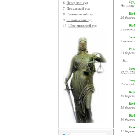
Судд
6.
Печерский суд
На цьому 
7.
Подольский суд
Відб
8.
Святошинский суд
28 березн
9.
Соломенский суд
Відб
10.
Шевченковский суд
3 квітня 2
Затв
З метою з
Рада
24 березн
&...
Звер
РАДА СУД
Зве
Рада судд
Відб
19 березн
Відб
19 березн
Відб
18 березн
Гол
17 березн