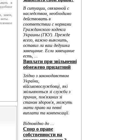
ывать в
 удобное
 закон,
 акты.
пленное
Голо...
...
..
..
...