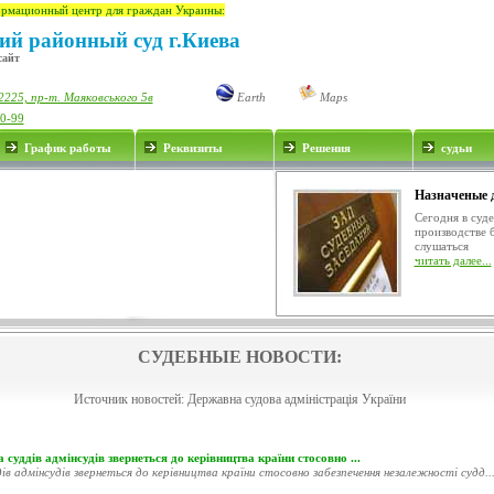
рмационный центр для граждан Украины:
ий районный суд г.Киева
сайт
2225, пр-т. Маяковського 5в
Earth
Maps
00-99
График работы
Реквизиты
Решения
судьи
Назначеные 
Сегодня в суд
производстве 
слушаться
читать далее...
СУДЕБНЫЕ НОВОСТИ:
Источник новостей:
Державна судова адміністрація України
 суддів адмінсудів звернеться до керівництва країни стосовно ...
ів адмінсудів звернеться до керівництва країни стосовно забезпечення незалежності судд..