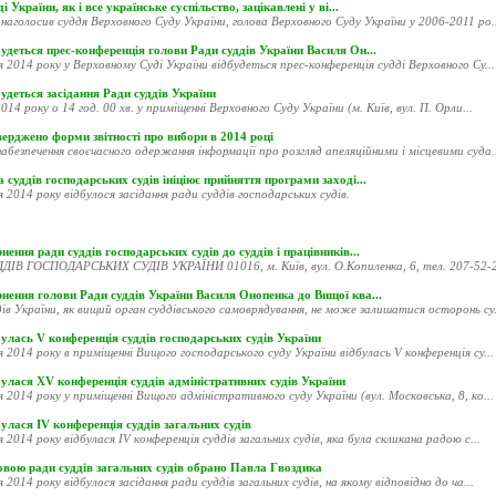
і України, як і все українське суспільство, зацікавлені у ві...
наголосив суддя Верховного Суду України, голова Верховного Суду України у 2006-2011 ро..
удеться прес-конференція голови Ради суддів України Василя Он...
я 2014 року у Верховному Суді України відбудеться прес-конференція судді Верховного Су...
удеться засідання Ради суддів України
014 року о 14 год. 00 хв. у приміщенні Верховного Суду України (м. Київ, вул. П. Орли...
ерджено форми звітності про вибори в 2014 році
абезпечення своєчасного одержання інформації про розгляд апеляційними і місцевими суда..
 суддів господарських судів ініціює прийняття програми заході...
я 2014 року відбулося засідання ради суддів господарських судів.
нення ради суддів господарських судів до суддів і працівників...
ДІВ ГОСПОДАРСЬКИХ СУДІВ УКРАЇНИ 01016, м. Київ, вул. О.Копиленка, 6, тел. 207-52-20
рнення голови Ради суддів України Василя Онопенка до Вищої ква...
ів України, як вищий орган суддівського самоврядування, не може залишатися осторонь су.
улась V конференція суддів господарських судів України
я 2014 року в приміщенні Вищого господарського суду України відбулась V конференція су...
улася XV конференція суддів адміністративних судів України
я 2014 року у приміщенні Вищого адміністративного суду України (вул. Московська, 8, ко...
улася ІV конференція суддів загальних судів
я 2014 року відбулася ІV конференція суддів загальних судів, яка була скликана радою с...
овою ради суддів загальних судів обрано Павла Гвоздика
я 2014 року відбулося засідання ради суддів загальних судів, на якому відповідно до ча...