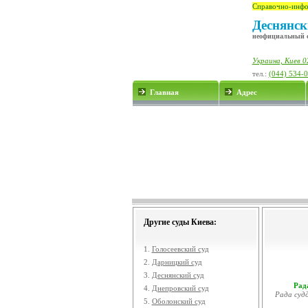
Справочно-инфо
Деснянск
неофициальный 
Украина, Киев 0
тел.:
(044) 534-
Главная
Адрес
Другие суды Киева:
1.
Голосеевский суд
2.
Дарницкий суд
3.
Деснянский суд
Рада
4.
Днепровский суд
Рада судд
5.
Оболонский суд