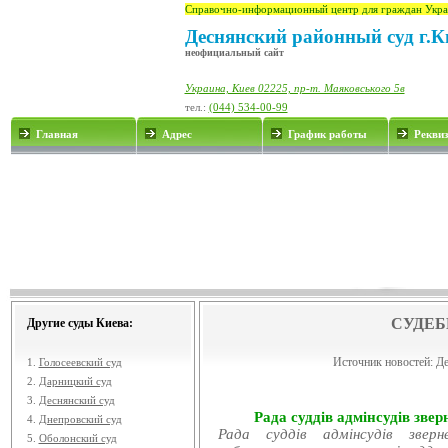
Справочно-информационный центр для граждан Укра
Деснянский районный суд г.К
неофициальный сайт
Украина, Киев 02225, пр-т. Маяковського 5в
тел.:
(044) 534-00-99
Главная
Адрес
График работы
Рекви
СУДЕБ
Другие суды Киева:
Источник новостей:
Де
1.
Голосеевский суд
2.
Дарницкий суд
3.
Деснянский суд
Рада суддів адмінсудів звер
4.
Днепровский суд
Рада суддів адмінсудів звер
5.
Оболонский суд