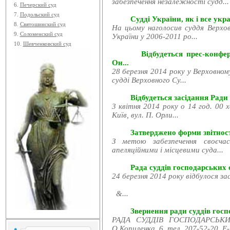
забезпечення незалежності судд...
6.
Печерский суд
7.
Подольский суд
Судді України, як і все укра
8.
Святошинский суд
На цьому наголосив суддя Верхов
9.
Соломенский суд
України у 2006-2011 ро...
10.
Шевченковский суд
Відбудеться прес-конфе
Он...
28 березня 2014 року у Верховном
судді Верховного Су...
Відбудеться засідання Ради
3 квітня 2014 року о 14 год. 00 
Київ, вул. П. Орли...
Затверджено форми звітност
З метою забезпечення своєчас
апеляційними і місцевими суда...
Рада суддів господарських с
24 березня 2014 року відбулося за
&...
Звернення ради суддів госпо
РАДА СУДДІВ ГОСПОДАРСЬКИХ
О.Копиленка, 6, тел. 207-52-20, E-.