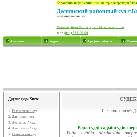
Справочно-информационный центр для граждан Укра
Деснянский районный суд г.К
неофициальный сайт
Украина, Киев 02225, пр-т. Маяковського 5в
тел.:
(044) 534-00-99
Главная
Адрес
График работы
Рекви
СУДЕБ
Другие суды Киева:
Источник новостей:
Де
1.
Голосеевский суд
2.
Дарницкий суд
3.
Деснянский суд
Рада суддів адмінсудів звер
4.
Днепровский суд
Рада суддів адмінсудів звер
5.
Оболонский суд