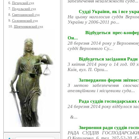
забезпечення незалежності судд...
6.
Печерский суд
7.
Подольский суд
Судді України, як і все укра
8.
Святошинский суд
На цьому наголосив суддя Верхов
9.
Соломенский суд
України у 2006-2011 ро...
10.
Шевченковский суд
Відбудеться прес-конфе
Он...
28 березня 2014 року у Верховном
судді Верховного Су...
Відбудеться засідання Ради
3 квітня 2014 року о 14 год. 00 
Київ, вул. П. Орли...
Затверджено форми звітност
З метою забезпечення своєчас
апеляційними і місцевими суда...
Рада суддів господарських с
24 березня 2014 року відбулося за
&...
Звернення ради суддів госпо
РАДА СУДДІВ ГОСПОДАРСЬКИХ
О.Копиленка, 6, тел. 207-52-20, E-.