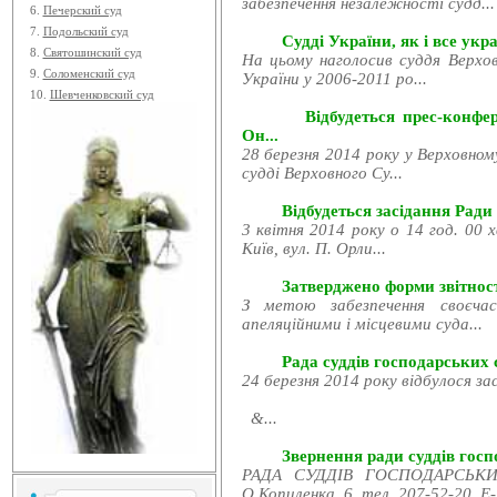
забезпечення незалежності судд...
6.
Печерский суд
7.
Подольский суд
Судді України, як і все укра
8.
Святошинский суд
На цьому наголосив суддя Верхов
9.
Соломенский суд
України у 2006-2011 ро...
10.
Шевченковский суд
Відбудеться прес-конфе
Он...
28 березня 2014 року у Верховном
судді Верховного Су...
Відбудеться засідання Ради
3 квітня 2014 року о 14 год. 00 
Київ, вул. П. Орли...
Затверджено форми звітност
З метою забезпечення своєчас
апеляційними і місцевими суда...
Рада суддів господарських с
24 березня 2014 року відбулося за
&...
Звернення ради суддів госпо
РАДА СУДДІВ ГОСПОДАРСЬКИХ
О.Копиленка, 6, тел. 207-52-20, E-.