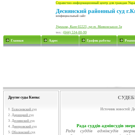
Справочно-информационный центр для граждан Укра
Деснянский районный суд г.К
неофициальный сайт
Украина, Киев 02225, пр-т. Маяковського 5в
тел.:
(044) 534-00-99
Главная
Адрес
График работы
Рекви
СУДЕБ
Другие суды Киева:
Источник новостей:
Де
1.
Голосеевский суд
2.
Дарницкий суд
3.
Деснянский суд
Рада суддів адмінсудів звер
4.
Днепровский суд
Рада суддів адмінсудів звер
5.
Оболонский суд